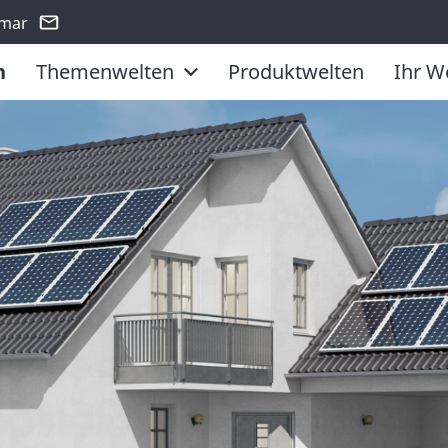
smar
n
Themenwelten
Produktwelten
Ihr W